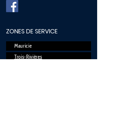
ZONES DE SERVICE
Mauricie
Trois-Rivières
Bécancour
Manseau
Lemieux
Villeroy
Fortierville
Parisville
Saint-Pierre-Les-Becquets